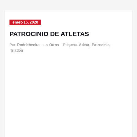
enero 15, 2020
PATROCINIO DE ATLETAS
Por
Rodrichenko
en
Otros
Etiqueta
Atleta
,
Patrocinio
,
Triatlón