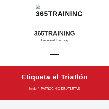
Saltar
al
contenido
365TRAINING
Personal Training
Alternar
navegación
Etiqueta el Triatlón
Inicio
PATROCINIO DE ATLETAS