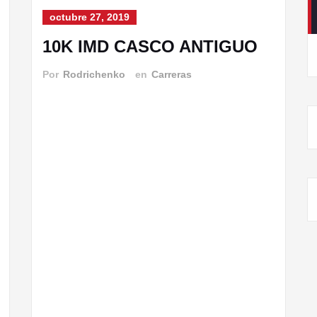
octubre 27, 2019
10K IMD CASCO ANTIGUO
Por
Rodrichenko
en
Carreras